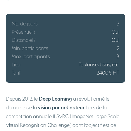
Nb. de jours
3
Présentiel ?
Oui
Distanciel ?
Oui
Min. participants
2
Max. participants
8
Lieu
Toulouse, Paris, etc.
Tarif
2400€ HT
Deep Learning
Depuis 2012, le
a révolutionné le
vision par ordinateur
domaine de la
. Lors de la
compétition annuelle ILSVRC (ImageNet Large Scale
Visual Recognition Challenge) dont l’objectif est de