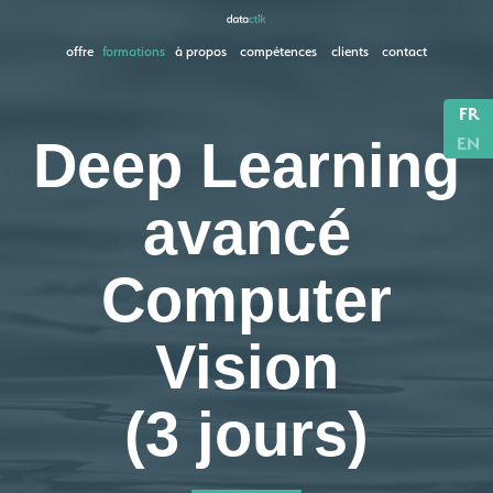
offre
formations
à propos
compétences
clients
contact
FR
Deep Learning
EN
avancé
Computer
Vision
(3 jours)