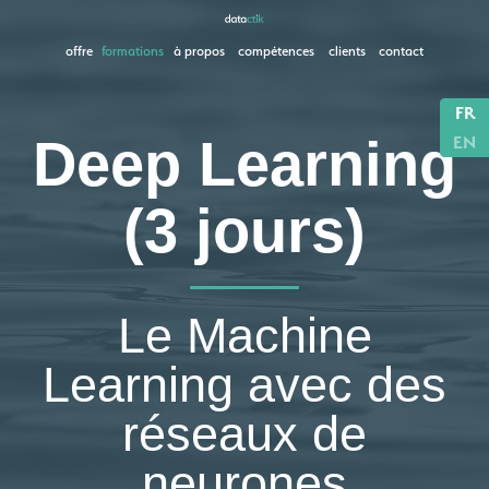
offre
formations
à propos
compétences
clients
contact
FR
Deep Learning
EN
(3 jours)
Le Machine
Learning avec des
réseaux de
neurones