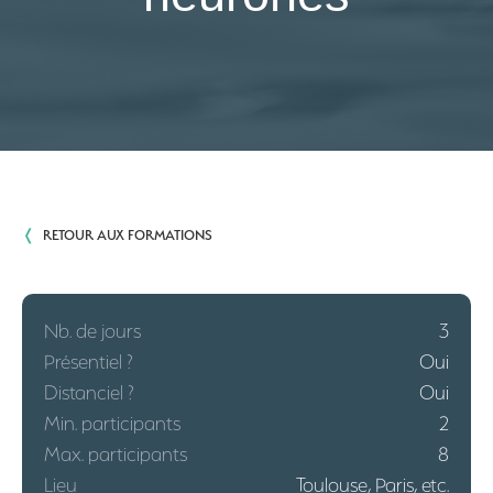
❬
RETOUR AUX FORMATIONS
Nb. de jours
3
Présentiel ?
Oui
Distanciel ?
Oui
Min. participants
2
Max. participants
8
Lieu
Toulouse, Paris, etc.